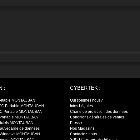
 :
CYBERTEK :
Portable MONTAUBAN
Qui sommes nous?
r PC Portable MONTAUBAN
Infos Légales
PC Portable MONTAUBAN
Charte de protection des données
 Portable MONTAUBAN
Conditions générales de ventes
logiciels MONTAUBAN
Presse
 sauvegarde de données
Nos Magasins
de Windows MONTAUBAN
Contactez-nous
2000 Chemin de Matras
 mémoire MONTAUBAN