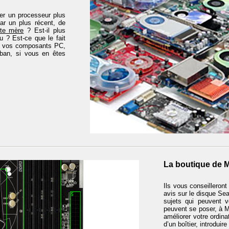
er un processeur plus
ar un plus récent, de
rte mère
? Est-il plus
 ? Est-ce que le fait
s à vos composants PC,
uban, si vous en êtes
La boutique de 
Ils vous conseilleront
avis sur le disque S
sujets qui peuvent v
peuvent se poser, à M
améliorer votre ordin
d’un boîtier, introduir