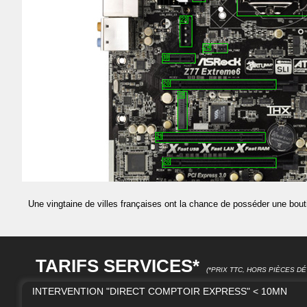
Une vingtaine de villes françaises ont la chance de posséder une bout
TARIFS SERVICES*
(*PRIX TTC, HORS PIÈCES 
INTERVENTION "DIRECT COMPTOIR EXPRESS" < 10MN